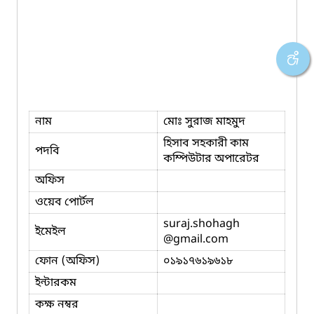
নাম
মোঃ সুরাজ মাহমুদ
হিসাব সহকারী কাম
পদবি
কম্পিউটার অপারেটর
অফিস
ওয়েব পোর্টল
suraj.shohagh
ইমেইল
@gmail.com
ফোন (অফিস)
০১৯১৭৬১৯৬১৮
ইন্টারকম
কক্ষ নম্বর