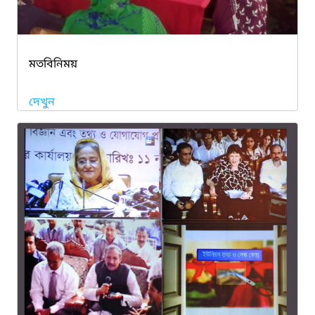
মতবিনিময়
দেখুন