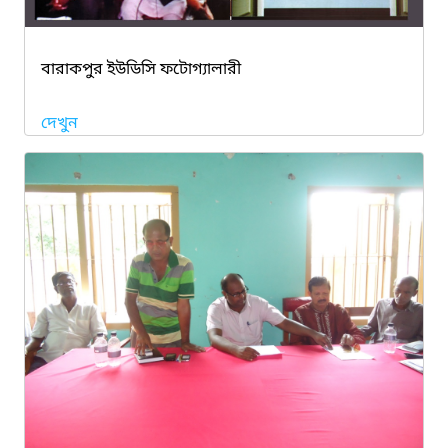
বারাকপুর ইউডিসি ফটোগ্যালারী
দেখুন