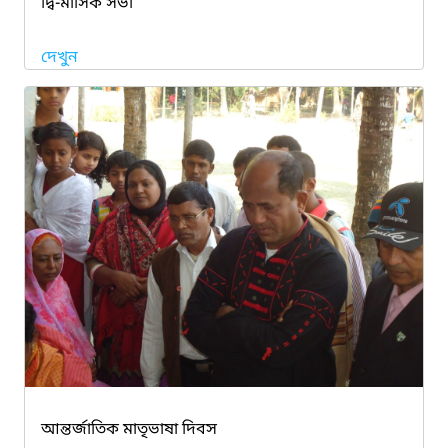
দ্বি-মাসিক সভা
দেখুন
আন্তর্জাতিক মাতৃভাষা দিবস